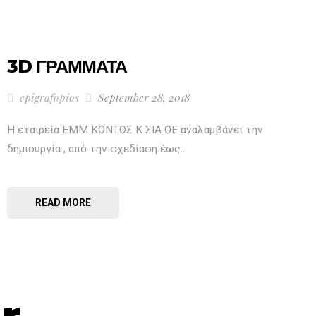
3D ΓΡΑΜΜΑΤΑ
epigrafopios
September 28, 2018
Η εταιρεία ΕΜΜ ΚΟΝΤΟΣ Κ ΣΙΑ ΟΕ αναλαμβάνει την
δημιουργία , από την σχεδίαση έως...
READ MORE
r
.